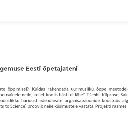
gemuse Eesti õpetajateni
ste õppimisel? Kuidas rakendada uurimusliku õppe meetodei
usaineid neile, kellel koolis hästi ei lähe? Tšehhi, Küprose, Sa
teaduslikku haridust edendavate organisatsioonide koostöös al
s to Science) proovib neile küsimustele vastata. Projekti raames