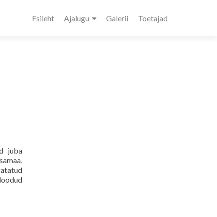
Esileht
Ajalugu
Galerii
Toetajad
d juba
ksamaa,
gatatud
 loodud