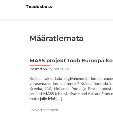
Teadusbuss
Määratlemata
MASS projekt toob Euroopa ko
Posted on
19. okt 2016
Kuidas rakendada digivahendeid loodusteadu
varasemates kooliastmetes? Kuidas õpetada lood
Kreeka, Läti, Hollandi, Poola ja Eesti loodus
projekt MASS (ehk Motivate and Attract Student
materjalid leiab
[…]
Leave a comment