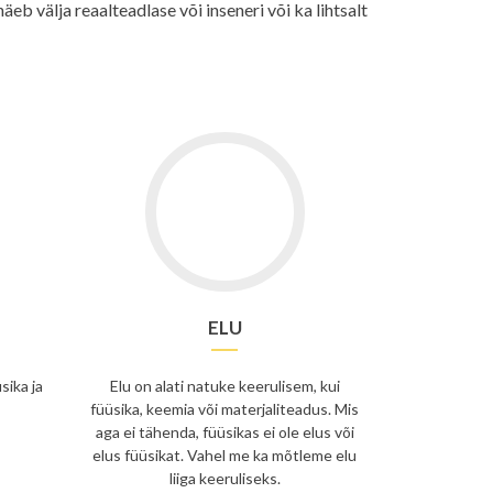
eb välja reaalteadlase või inseneri või ka lihtsalt
S
ELU
sika ja
Elu on alati natuke keerulisem, kui
füüsika, keemia või materjaliteadus. Mis
aga ei tähenda, füüsikas ei ole elus või
elus füüsikat. Vahel me ka mõtleme elu
liiga keeruliseks.