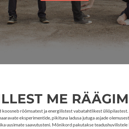
ILLEST ME RÄÄGIM
 koosneb rõõmsatest ja energilistest vabatahtlikest üliõpilastest
haaravate eksperimentide, pikituna ladusa jutuga asjade olemusest
nika uusimate saavutusteni. Mõnikord pakutakse teadushuvilistele 