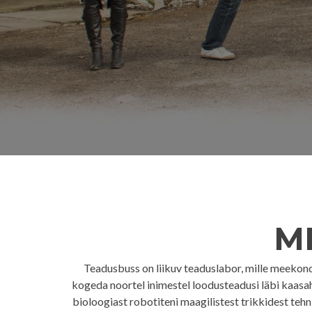
M
Teadusbuss on liikuv teaduslabor, mille meekond
kogeda noortel inimestel loodusteadusi läbi kaasa
bioloogiast robotiteni maagilistest trikkidest teh