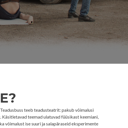
E?
. Teadusbuss teeb teadusteatrit: pakub võimalusi
. Käsitletavad teemad ulatuvad füüsikast keemiani,
ka võimalust ise suuri ja salapäraseid eksperimente