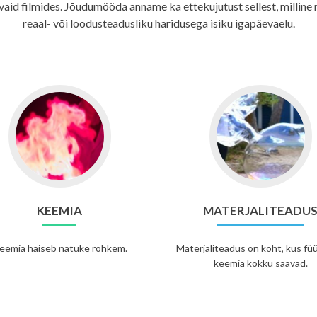
 vaid filmides. Jõudumööda anname ka ettekujutust sellest, milline nä
reaal- või loodusteadusliku haridusega isiku igapäevaelu.
KEEMIA
MATERJALITEADU
eemia haiseb natuke rohkem.
Materjaliteadus on koht, kus füü
keemia kokku saavad.