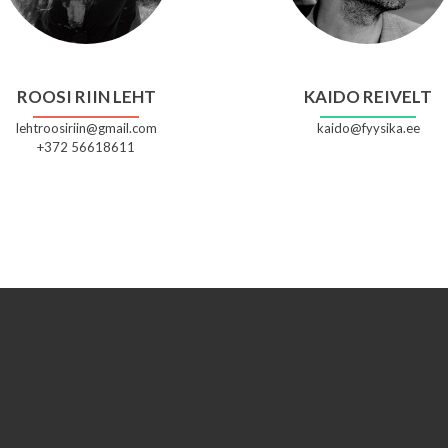
ROOSI RIIN LEHT
KAIDO REIVELT
lehtroosiriin@gmail.com
kaido@fyysika.ee
+372 56618611