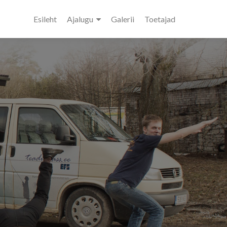
Esileht
Ajalugu
Galerii
Toetajad