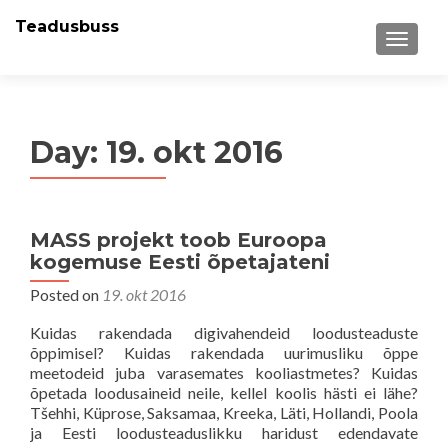
Teadusbuss
MENU
Day:
19. okt 2016
MASS projekt toob Euroopa
kogemuse Eesti õpetajateni
Posted on
19. okt 2016
Kuidas rakendada digivahendeid loodusteaduste
õppimisel? Kuidas rakendada uurimusliku õppe
meetodeid juba varasemates kooliastmetes? Kuidas
õpetada loodusaineid neile, kellel koolis hästi ei lähe?
Tšehhi, Küprose, Saksamaa, Kreeka, Läti, Hollandi, Poola
ja Eesti loodusteaduslikku haridust edendavate