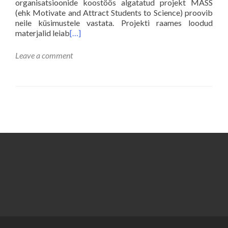
organisatsioonide koostöös algatatud projekt MASS
(ehk Motivate and Attract Students to Science) proovib
neile küsimustele vastata. Projekti raames loodud
materjalid leiab
[…]
Leave a comment
Posts
navigation