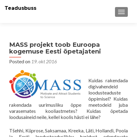
Teadusbuss
MENU
MASS projekt toob Euroopa
kogemuse Eesti õpetajateni
Posted on
19. okt 2016
Kuidas rakendada
digivahendeid
loodusteaduste
õppimisel? Kuidas
rakendada uurimusliku õppe meetodeid juba
varasemates kooliastmetes? Kuidas õpetada
loodusaineid neile, kellel koolis hästi ei lähe?
Tšehhi, Küprose, Saksamaa, Kreeka, Läti, Hollandi, Poola
ja Eesti loodusteaduslikku haridust edendavate