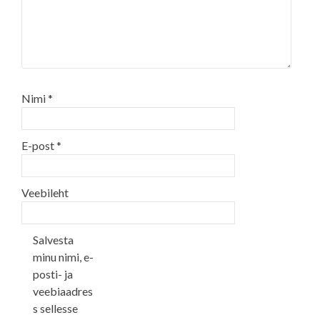
Nimi
*
E-post
*
Veebileht
Salvesta
minu nimi, e-
posti- ja
veebiaadres
s sellesse