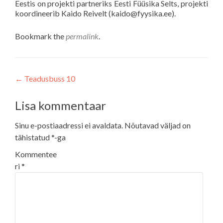
Eestis on projekti partneriks Eesti Füüsika Selts, projekti
koordineerib Kaido Reivelt (kaido@fyysika.ee).
Bookmark the
permalink
.
Post
←
Teadusbuss 10
navigation
Lisa kommentaar
Sinu e-postiaadressi ei avaldata.
Nõutavad väljad on
tähistatud
*
-ga
Kommentee
ri
*