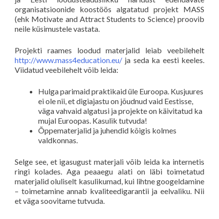
organisatsioonide koostöös algatatud projekt MASS
(ehk Motivate and Attract Students to Science) proovib
neile küsimustele vastata.
Projekti raames loodud materjalid leiab veebilehelt
http://www.mass4education.eu/
ja seda ka eesti keeles.
Viidatud veebilehelt võib leida:
Hulga parimaid praktikaid üle Euroopa. Kusjuures
ei ole nii, et digiajastu on jõudnud vaid Eestisse,
väga vahvaid algatusi ja projekte on käivitatud ka
mujal Euroopas. Kasulik tutvuda!
Õppematerjalid ja juhendid kõigis kolmes
valdkonnas.
Selge see, et igasugust materjali võib leida ka internetis
ringi kolades. Aga peaaegu alati on läbi toimetatud
materjalid oluliselt kasulikumad, kui lihtne googeldamine
– toimetamine annab kvaliteedigarantii ja eelvaliku. Nii
et väga soovitame tutvuda.